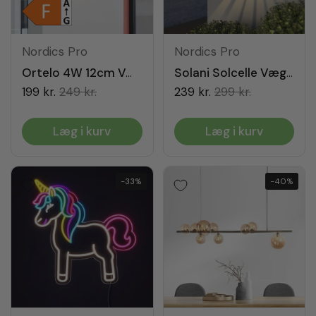
Nordics Pro
Nordics Pro
Ortelo 4W 12cm Væglampe Grå
Solani Solcelle Væglampe
199 kr.
249 kr.
239 kr.
299 kr.
Læg i kurv
Læg i kurv
-33%
-40%