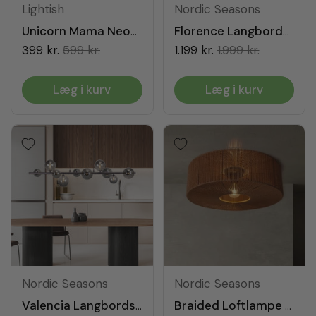
Lightish
Nordic Seasons
Unicorn Mama Neonskilt
Florence Langbordspendel Messing/Amber
399 kr.
599 kr.
1.199 kr.
1.999 kr.
Læg i kurv
Læg i kurv
Nordic Seasons
Nordic Seasons
Valencia Langbordspendel Sort Titanium/Smoke
Braided Loftlampe Ø60