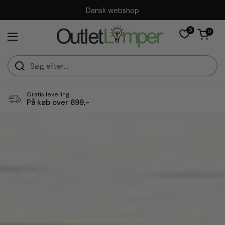
Gå til indhold
Dansk webshop
0
Åben vogn
0
Åbn menuen
Gratis levering
På køb over 699,-