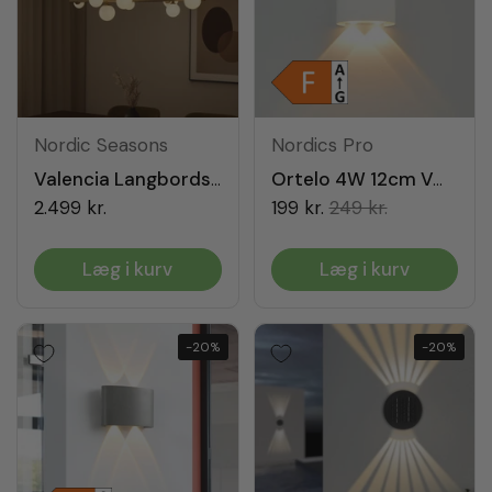
Nordic Seasons
Nordics Pro
Valencia Langbordspendel Messing/Opal
Ortelo 4W 12cm Væglampe Hvid
2.499 kr.
199 kr.
249 kr.
Læg i kurv
Læg i kurv
-20%
-20%