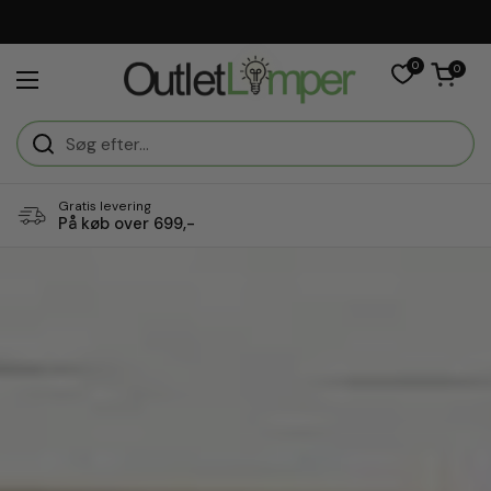
Gå til indhold
0
Åben vogn
0
Åbn menuen
Gratis levering
På køb over 699,-