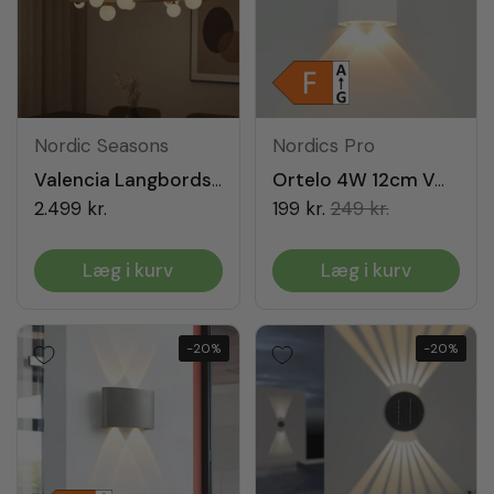
Nordic Seasons
Nordics Pro
Valencia Langbordspendel Messing/Opal
Ortelo 4W 12cm Væglampe Hvid
2.499 kr.
199 kr.
249 kr.
Læg i kurv
Læg i kurv
-20%
-20%