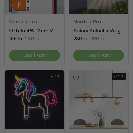
Nordics Pro
Nordics Pro
Ortelo 4W 12cm Væglampe Grå
Solani Solcelle Væglampe
199 kr.
249 kr.
239 kr.
299 kr.
Læg i kurv
Læg i kurv
-33%
-40%