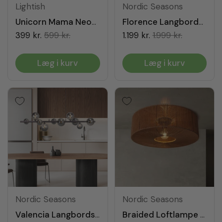
Lightish
Nordic Seasons
Unicorn Mama Neonskilt
Florence Langbordspendel Messing/Amber
399 kr.
599 kr.
1.199 kr.
1.999 kr.
Læg i kurv
Læg i kurv
Nordic Seasons
Nordic Seasons
Valencia Langbordspendel Sort Titanium/Smoke
Braided Loftlampe Ø60