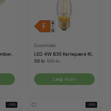
Essentials
LED Vintage Globe Amber G95 Dæmpbar E27
LED 4W B35 Kertepære Klar Dæmpbar E27
59 kr.
109 kr.
Læg i kurv
-34%
-34%