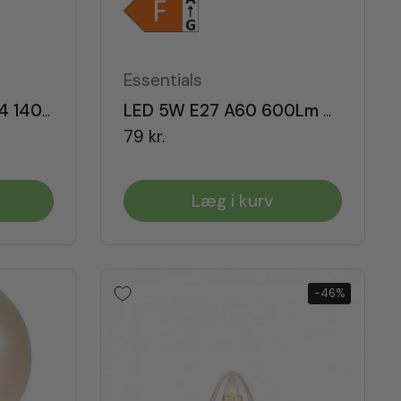
Essentials
LED Klar Rustika ST64 140lm Dæmpbar E27
LED 5W E27 A60 600Lm Dæmpbar
79 kr.
Læg i kurv
-46%