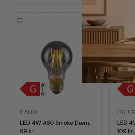
ITALUX
ITALU
LED 4W A60 Smoke Dæmpbar E27
99 kr.
109 kr.