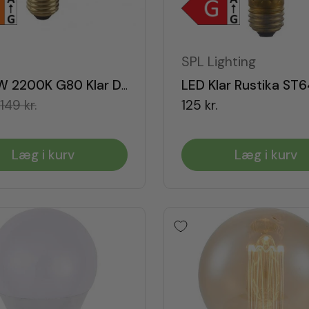
X
SPL Lighting
LED 4W 2200K G80 Klar Dæmpbar E27
149 kr.
125 kr.
Læg i kurv
Læg i kurv