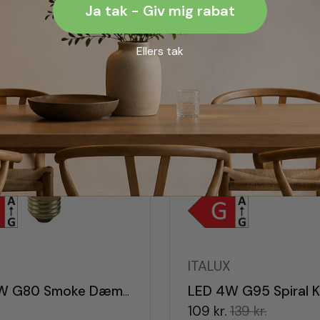
Ja tak - Giv mig rabat
Ellers tak
X
ITALUX
LED 4W G80 Smoke Dæmpbar E27
109 kr.
139 kr.