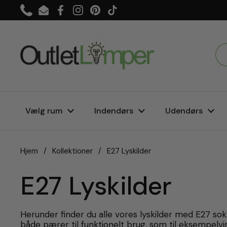
Gå til indhold
Phone
Email
Facebook
Instagram
Pinterest
TikTok
Vælg rum
Indendørs
Udendørs
Hjem
/
Kollektioner
/
E27 Lyskilder
E27 Lyskilder
Herunder finder du alle vores lyskilder med E27 sok
både pærer til funktionelt brug, som til eksempelvis