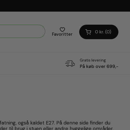
0 kr.
0
Åben vogn
Favoritter
Gratis levering
På køb over 699,-
atning, også kaldet E27. På denne side finder du
der til brug i stuen eller andre hyggelige områder.