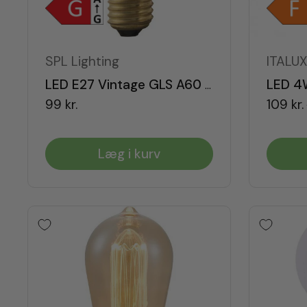
SPL Lighting
ITALU
LED E27 Vintage GLS A60 65lm Dæmpbar
99 kr.
109 kr.
Læg i kurv