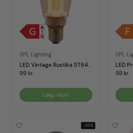
SPL Lighting
SPL Li
LED Vintage Rustika ST64 120lm Dæmpbar E27
99 kr.
59 kr.
Læg i kurv
-45%