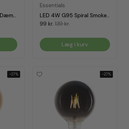
Essentials
LED 4W G95 Smoke Dæmpbar E27
LED 4W G95 Spiral Smoke Dæmpbar E27
99 kr.
139 kr.
Læg i kurv
-27%
-27%