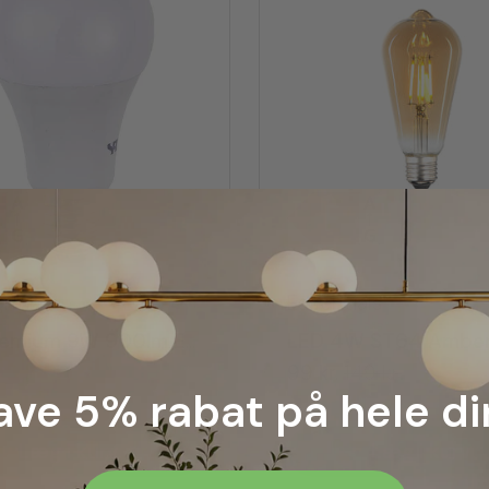
ghting
Essentials
LED Premium 9W 900lm E27
99 kr.
149 kr.
have 5% rabat på hele di
Læg i kurv
Læg i kurv