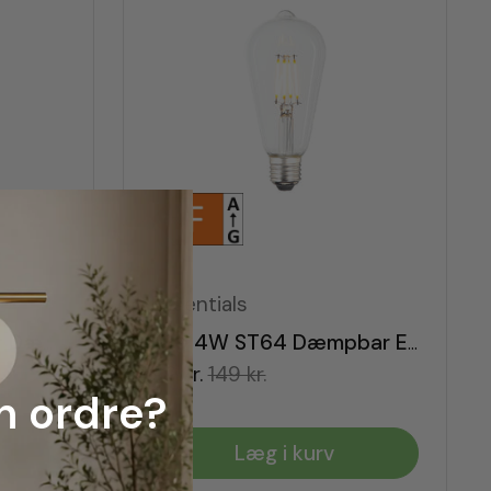
Essentials
LED 4W ST64 Amber Dæmpbar E27
LED 4W ST64 Dæmpbar E27
99 kr.
149 kr.
n ordre?
Læg i kurv