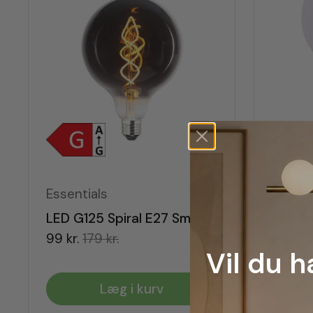
Essentials
SPL Li
LED G125 Spiral E27 Smoke E27
99 kr.
179 kr.
69 kr.
Vil du 
Læg i kurv