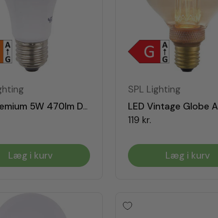
ghting
SPL Lighting
LED Premium 5W 470lm Dæmpbar E27
119 kr.
Læg i kurv
Læg i kurv