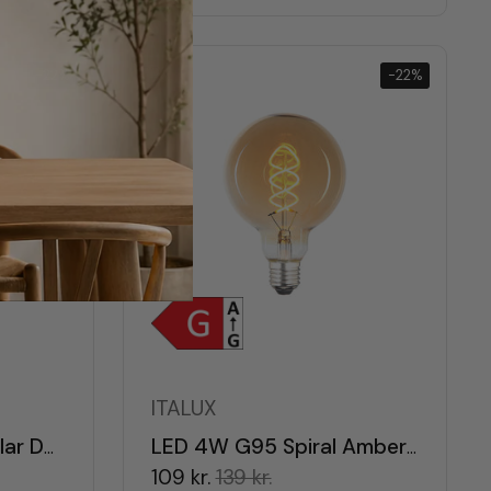
-22%
-22%
ITALUX
LED 4W G95 Spiral Klar Dæmpbar E27
LED 4W G95 Spiral Amber Dæmpbar E27
109 kr.
139 kr.