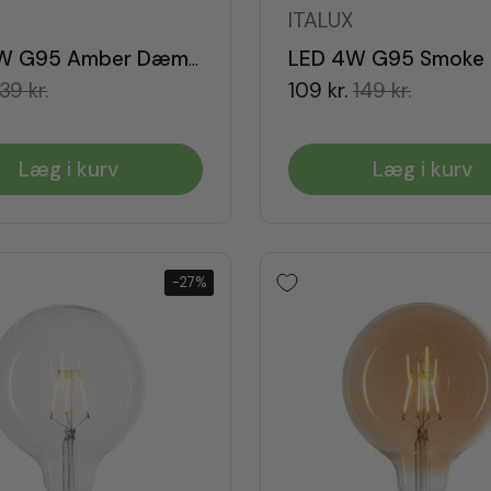
X
ITALUX
LED 4W G95 Amber Dæmpbar E27
39 kr.
109 kr.
149 kr.
Læg i kurv
Læg i kurv
-27%