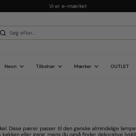
Dansk webshop
Neon
Tilbehør
Mærker
OUTLET
kel. Disse pærer passer til den ganske almindelige lampef
 køkken eller gang, mens du også finder dekorative lyskil