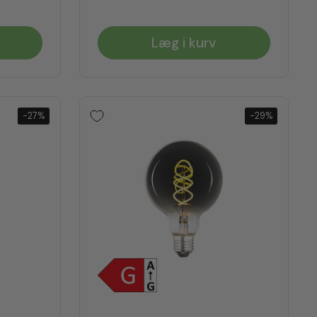
Læg i kurv
-27%
-29%