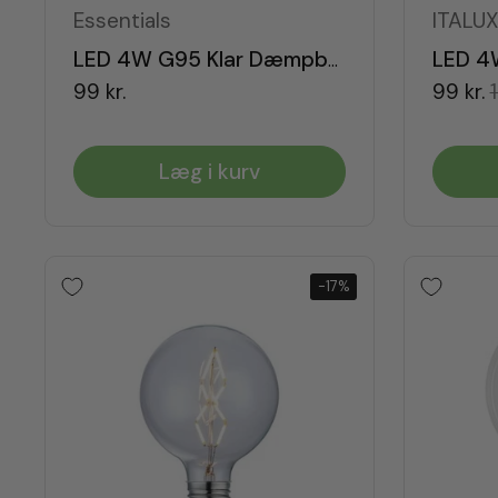
Essentials
ITALU
LED 4W G95 Klar Dæmpbar E27
99 kr.
99 kr.
1
Læg i kurv
-17%