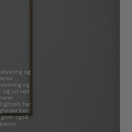
 belysning og
Deres
elysning og
r sig ud ved
nerer
ightish, har
igheder kan
 giver også
ilpasse