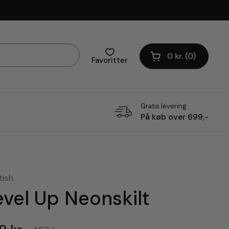
0 kr.
0
Åben vogn
Favoritter
Gratis levering
På køb over 699,-
tish
evel Up Neonskilt