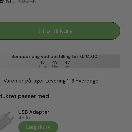
9 kr.
499 kr.
Tilføj til kurv
Sendes i dag ved bestilling før kl. 14:00:
:
:
13
49
46
Timer
Min.
Sek.
Varen er på lager
Levering 1-3 Hverdage
duktet passer med
USB Adapter
49 kr.
Læg i kurv