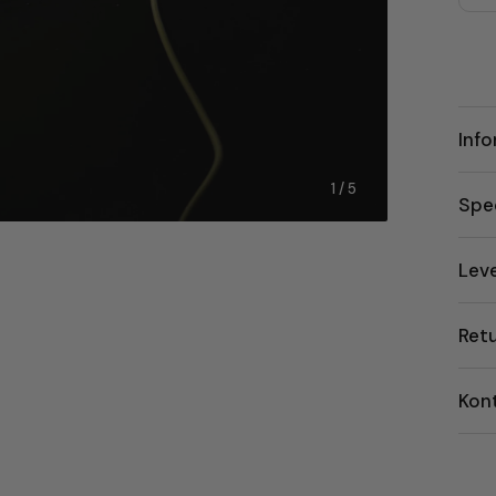
Inf
1
/ 5
Spec
Lev
Ret
Kon