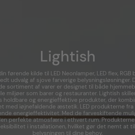
Lightish
din førende kilde til LED Neonlamper, LED flex, RGB
redt udvalg af sjove farverige belysningsløsninger. 
e sortiment af varer er designet til både hjemmeb
e miljøer som barer og restauranter. Lightish skille
s holdbare og energieffektive produkter, der kombi
tet med iøjnefaldende æstetik. LED produkterne fra L
nde energieffektivitet. Med de farveskiftende mul
en perfekte atmosfære i ethvert rum. Produkterne
leksibilitet i installationen, hvilket gør det nemt at t
belysningen til dine behov.