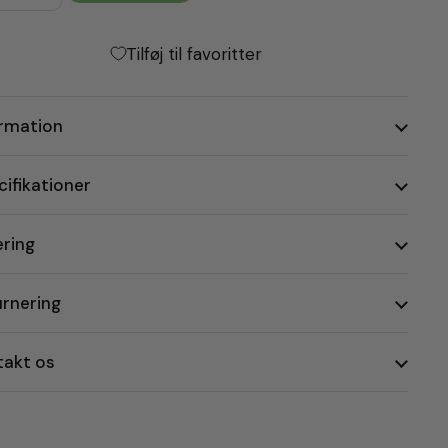
Tilføj til favoritter
ormation
ifikationer
ering
urnering
takt os