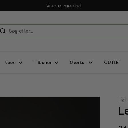
Vi er e-mærket
Neon
Tilbehør
Mærker
OUTLET
Ligh
L