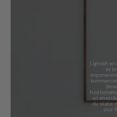
Lightish er 
et b
imponerend
kommerciell
dere
funktionali
en eneståe
du skabe d
stor f