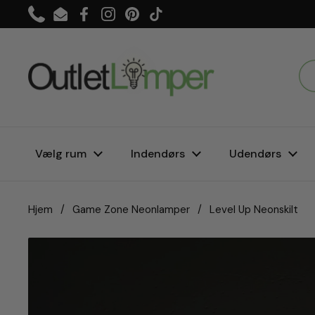
Gå til indhold
Phone
Email
Facebook
Instagram
Pinterest
TikTok
Vælg rum
Indendørs
Udendørs
Hjem
/
Game Zone Neonlamper
/
Level Up Neonskilt