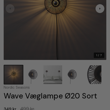
1
/ 7
Nordic Seasons
Wave Væglampe Ø20 Sort
499 kr.
349 kr.