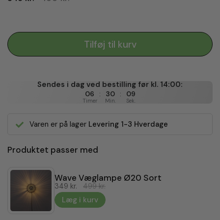
Tilføj til kurv
Sendes i dag ved bestilling før kl. 14:00:
:
:
06
30
08
Timer
Min.
Sek.
Varen er på lager
Levering 1-3 Hverdage
Produktet passer med
Wave Væglampe Ø20 Sort
349 kr.
499 kr.
Læg i kurv