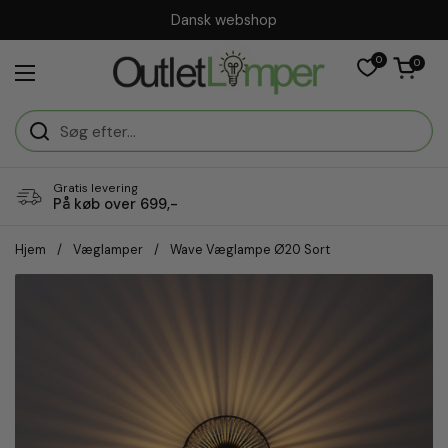
Gå til indhold
Dansk webshop
0
Åben vogn
0
Åbn menuen
Gratis levering
På køb over 699,-
Hjem
/
Væglamper
/
Wave Væglampe Ø20 Sort