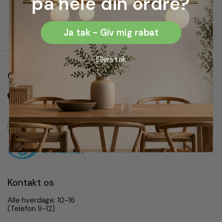
på hele din ordre?
Ja tak - Giv mig rabat
Ellers tak
Om OutletLamper
Phone
Email
Facebook
Instagram
Pinterest
TikTok
Kontakt os
Alle hverdage: 10-16
(Telefon 9-12)