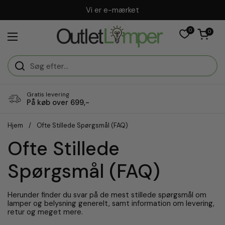
Gå til indhold
Vi er e-mærket
0
Åben vogn
0
Åbn menuen
Gratis levering
På køb over 699,-
Hjem
/
Ofte Stillede Spørgsmål (FAQ)
Ofte Stillede
Spørgsmål (FAQ)
Herunder finder du svar på de mest stillede spørgsmål om
lamper og belysning generelt, samt information om levering,
retur og meget mere.