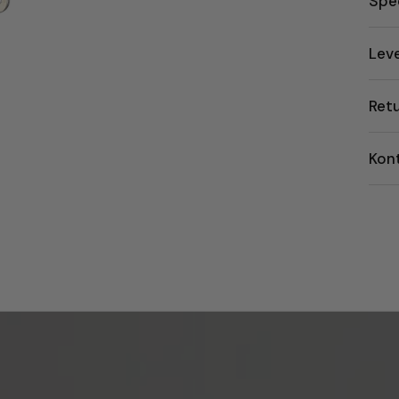
Spec
Lev
Ret
Kon