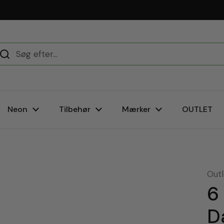
Vi er e-mærket
Neon
Tilbehør
Mærker
OUTLET
Out
6
D