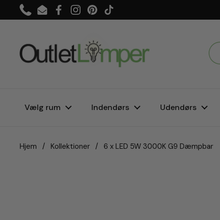
Gå til indhold
Phone
Email
Facebook
Instagram
Pinterest
TikTok
Vælg rum
Indendørs
Udendørs
Hjem
/
Kollektioner
/
6 x LED 5W 3000K G9 Dæmpbar