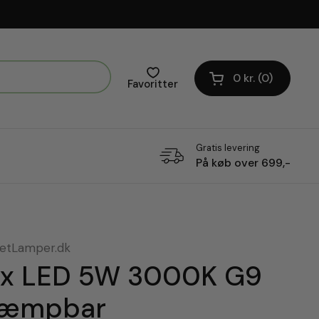
0 kr.
0
Åben vogn
Favoritter
Gratis levering
På køb over 699,-
letLamper.dk
 x LED 5W 3000K G9
æmpbar