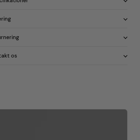
ifikationer
ering
urnering
takt os