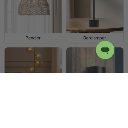
Pendler
Bordlamper
Gulvlamper
Væglamper