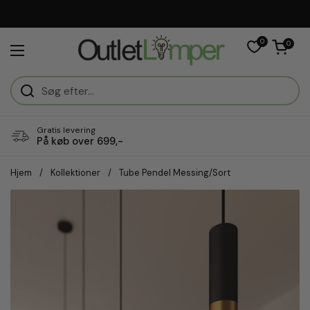
Gå til indhold
Vi er e-mærket
0
Åben vogn
0
Åbn menuen
Gratis levering
På køb over 699,-
Hjem
/
Kollektioner
/
Tube Pendel Messing/Sort