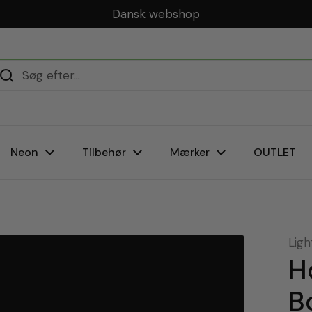
Neon
Tilbehør
Mærker
OUTLET
Ligh
H
B