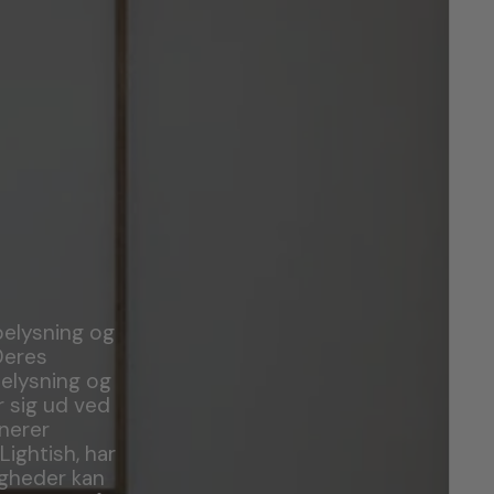
 belysning og
Deres
elysning og
r sig ud ved
nerer
ightish, har
igheder kan