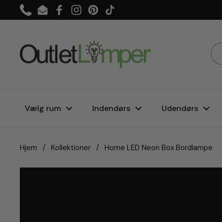
Gå til indhold
Phone
Email
Facebook
Instagram
Pinterest
TikTok
Vælg rum
Indendørs
Udendørs
Hjem
/
Kollektioner
/
Home LED Neon Box Bordlampe