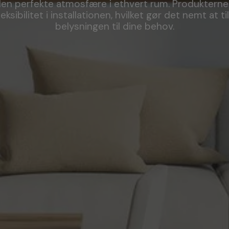
en perfekte atmosfære i ethvert rum. Produkterne
leksibilitet i installationen, hvilket gør det nemt at t
belysningen til dine behov.