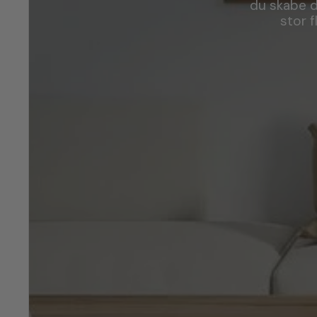
du skabe d
stor f