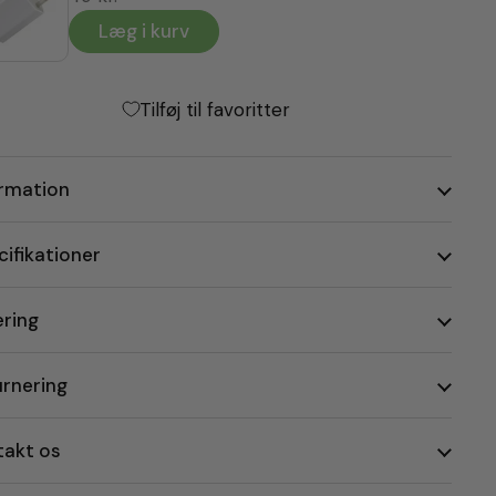
Læg i kurv
Tilføj til favoritter
ormation
ifikationer
ering
urnering
takt os