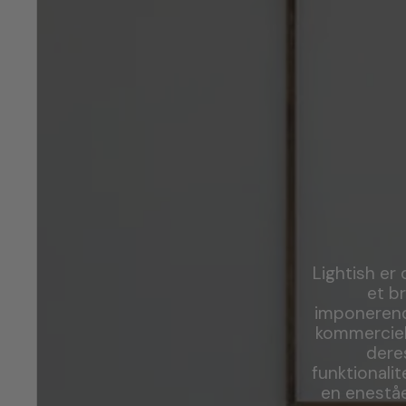
Lightish er 
et b
imponerend
kommerciell
dere
funktionali
en eneståe