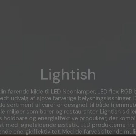
Lightish
din førende kilde til LED Neonlamper, LED flex, RGB
redt udvalg af sjove farverige belysningsløsninger. 
e sortiment af varer er designet til både hjemmeb
e miljøer som barer og restauranter. Lightish skille
s holdbare og energieffektive produkter, der kombi
tet med iøjnefaldende æstetik. LED produkterne fra L
nde energieffektivitet. Med de farveskiftende mul