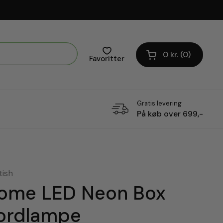
0 kr.
0
Åben vogn
Favoritter
Gratis levering
På køb over 699,-
tish
ome LED Neon Box
ordlampe