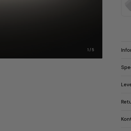
Inf
1
/ 5
Spec
Lev
Ret
Kon