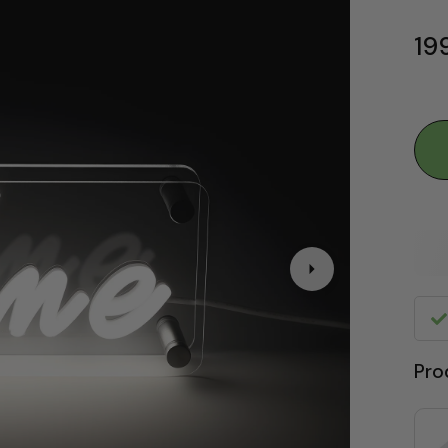
199
Pro