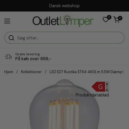
Gå til indhold
Dansk webshop
0
Åben vogn
0
Åbn menuen
Gratis levering
På køb over 699,-
Hjem
/
Kollektioner
/
LED E27 Rustika ST64 460Lm 5.5W Dæmpbar 
Produktdatablad