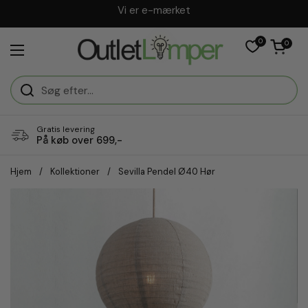
Gå til indhold
Dansk webshop
0
Åben vogn
0
Åbn menuen
Gratis levering
På køb over 699,-
Hjem
/
Kollektioner
/
Sevilla Pendel Ø40 Hør