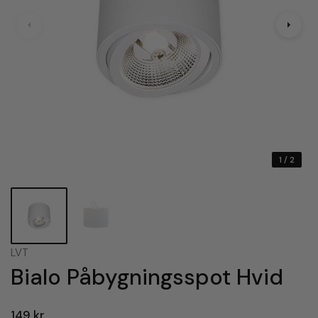
1
/ 2
LVT
Bialo Påbygningsspot Hvid
149 kr.