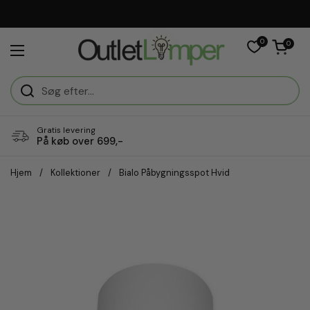
Gå til indhold
0
Åben vogn
0
Åbn menuen
Gratis levering
På køb over 699,-
Hjem
/
Kollektioner
/
Bialo Påbygningsspot Hvid