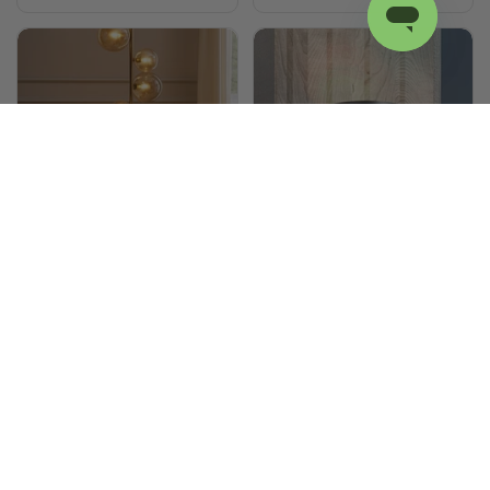
Gulvlamper
Væglamper