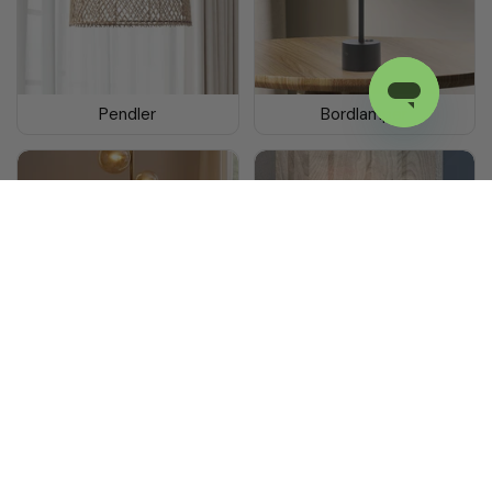
Pendler
Bordlamper
Gulvlamper
Væglamper