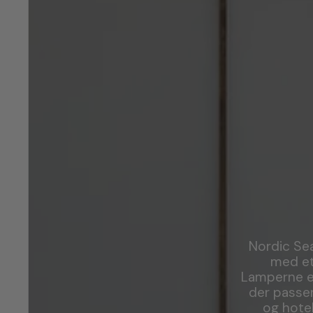
Nordic Sea
med et
Lamperne er
der passer
og hote