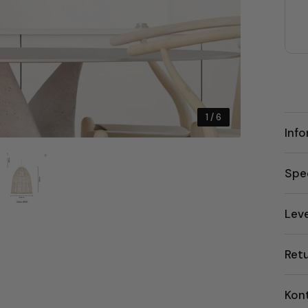
1
/ 6
Inf
Spec
Lev
Ret
Kon