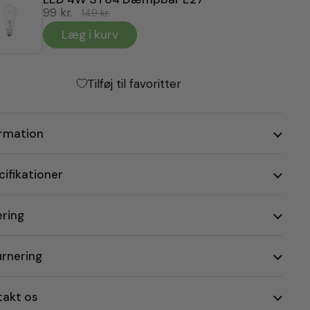
99 kr.
149 kr.
Læg i kurv
Tilføj til favoritter
ormation
ifikationer
ering
urnering
takt os