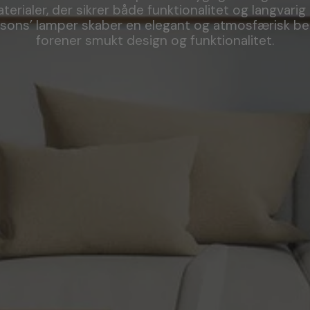
erialer, der sikrer både funktionalitet og langvari
sons’ lamper skaber en elegant og atmosfærisk bel
forener smukt design og funktionalitet.