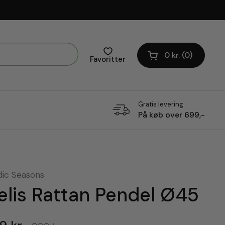
0 kr.
0
Åben vogn
Favoritter
Gratis levering
På køb over 699,-
dic Seasons
elis Rattan Pendel Ø45