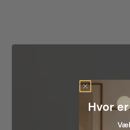
Hvor er
Væl