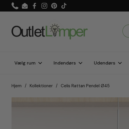
Gå til indhold
Phone
Email
Facebook
Instagram
Pinterest
TikTok
Vælg rum
Indendørs
Udendørs
Hjem
/
Kollektioner
/
Celis Rattan Pendel Ø45