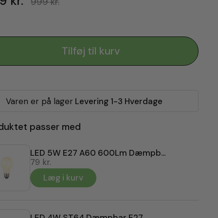
9 kr.
999 kr.
Tilføj til kurv
Varen er på lager
Levering 1-3 Hverdage
duktet passer med
LED 5W E27 A60 600Lm Dæmpbar
79 kr.
Læg i kurv
LED 4W ST64 Dæmpbar E27