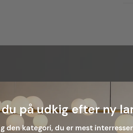
 du på udkig efter ny la
g den kategori, du er mest interressere