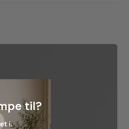
mpe til?
t i.