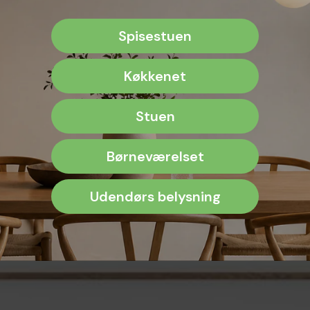
Spisestuen
Køkkenet
Stuen
Børneværelset
Udendørs belysning