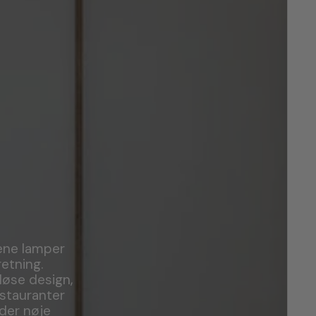
rene lamper
etning.
løse design,
estauranter
der nøje