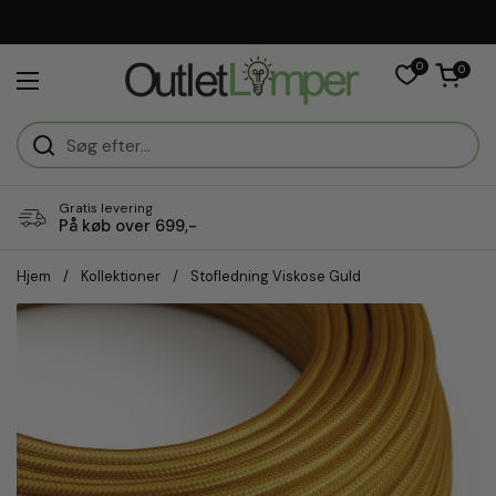
Gå til indhold
0
Åben vogn
0
Åbn menuen
Gratis levering
På køb over 699,-
Hjem
/
Kollektioner
/
Stofledning Viskose Guld