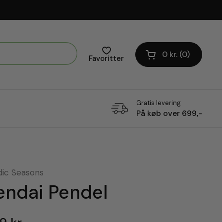
0 kr.
0
Åben vogn
Favoritter
Gratis levering
På køb over 699,-
dic Seasons
endai Pendel