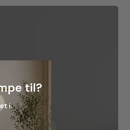
mpe til?
t i.