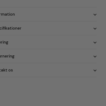
ormation
ifikationer
ering
urnering
takt os