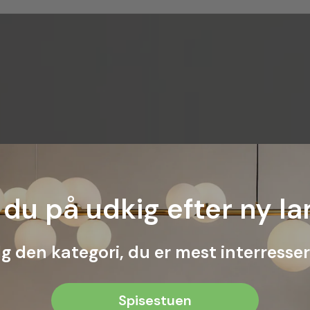
 du på udkig efter ny la
g den kategori, du er mest interressere
Spisestuen