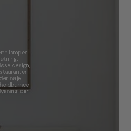
rene lamper
etning.
løse design,
estauranter
der nøje
g holdbarhed.
ysning, der