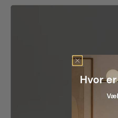
Hvor er
Væl