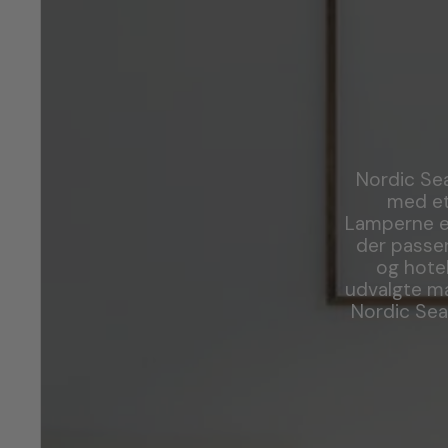
Nordic Sea
med et
Lamperne er
der passer
og hote
udvalgte mat
Nordic Sea