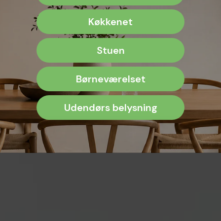
Køkkenet
Stuen
Børneværelset
Udendørs belysning