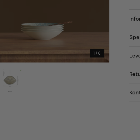
Inf
Spec
1
/ 6
Lev
Ret
Kon