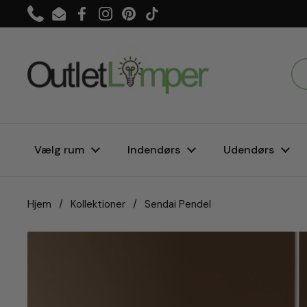
Gå til indhold
Phone
Email
Facebook
Instagram
Pinterest
TikTok
Vælg rum
Indendørs
Udendørs
Hjem
/
Kollektioner
/
Sendai Pendel