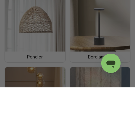
Pendler
Bordlamper
Gulvlamper
Væglamper