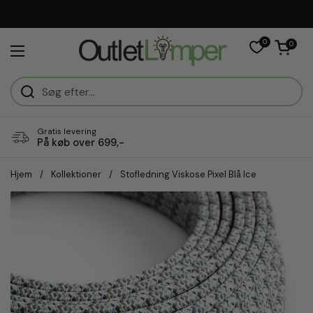
Gå til indhold
Vi er e-mærket
0
Åben vogn
0
Åbn menuen
Gratis levering
På køb over 699,-
Hjem
/
Kollektioner
/
Stofledning Viskose Pixel Blå Ice