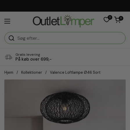
Gå til indhold
0
Åben vogn
0
Åbn menuen
Gratis levering
På køb over 699,-
Hjem
/
Kollektioner
/
Valence Loftlampe Ø46 Sort