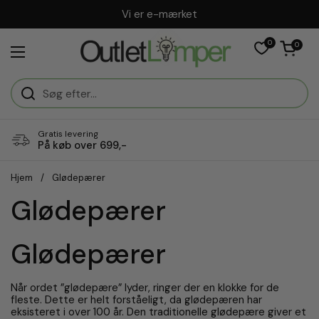
Gå til indhold
Vi er e-mærket
0
Åben vogn
0
Åbn menuen
Gratis levering
På køb over 699,-
Hjem
/
Glødepærer
Glødepærer
Glødepærer
Når ordet ”glødepære” lyder, ringer der en klokke for de
fleste. Dette er helt forståeligt, da glødepæren har
eksisteret i over 100 år. Den traditionelle glødepære giver et