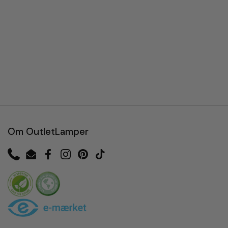
Om OutletLamper
Phone
Email
Facebook
Instagram
Pinterest
TikTok