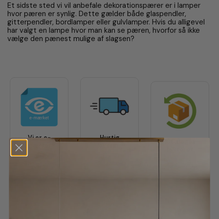
Et sidste sted vi vil anbefale dekorationspærer er i lamper
hvor pæren er synlig. Dette gælder både glaspendler,
gitterpendler, bordlamper eller gulvlamper. Hvis du alligevel
har valgt en lampe hvor man kan se pæren, hvorfor så ikke
vælge den pænest mulige af slagsen?
Vi er e-
Hurtig
100 dages
mærket
levering
bytteret
Så du kan
Gratis levering
Masser af tid til
handle sikkert
for køb over
ombestemmelse
og nemt hos os
699,-