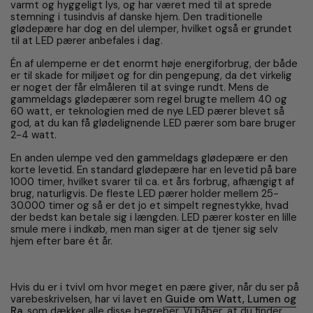
varmt og hyggeligt lys, og har været med til at sprede
stemning i tusindvis af danske hjem. Den traditionelle
glødepære har dog en del ulemper, hvilket også er grundet
til at LED pærer anbefales i dag.
Én af ulemperne er det enormt høje energiforbrug, der både
er til skade for miljøet og for din pengepung, da det virkelig
er noget der får elmåleren til at svinge rundt. Mens de
gammeldags glødepærer som regel brugte mellem 40 og
60 watt, er teknologien med de nye LED pærer blevet så
god, at du kan få glødelignende LED pærer som bare bruger
2-4 watt.
En anden ulempe ved den gammeldags glødepære er den
korte levetid. En standard glødepære har en levetid på bare
1000 timer, hvilket svarer til ca. et års forbrug, afhængigt af
brug, naturligvis. De fleste LED pærer holder mellem 25-
30.000 timer og så er det jo et simpelt regnestykke, hvad
der bedst kan betale sig i længden. LED pærer koster en lille
smule mere i indkøb, men man siger at de tjener sig selv
hjem efter bare ét år.
Hvis du er i tvivl om hvor meget en pære giver, når du ser på
varebeskrivelsen, har vi lavet en
Guide om Watt, Lumen og
Ra
, som dækker alle disse begreber. Vi håber, at du finder